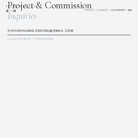
Project & Commission
YI CHUN HUANG
PROJECT / 作品
ABOUT / 關於
CONTACT / 聯絡
黃一峻
Inquiries
YICHUNHUANG.DESIGN@GMAIL.COM
© 2026 DESIGN BY YI CHUN HUANG