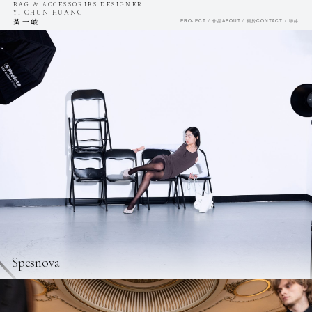
BAG & ACCESSORIES DESIGNER
YI CHUN HUANG
黃一峻
PROJECT / 作品
ABOUT / 關於
CONTACT / 聯絡
Spesnova